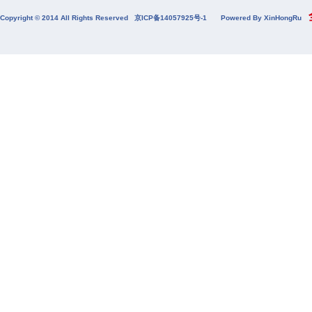
全
Copyright © 2014 All Rights Reserved
京ICP备14057925号-1
Powered By XinHongRu